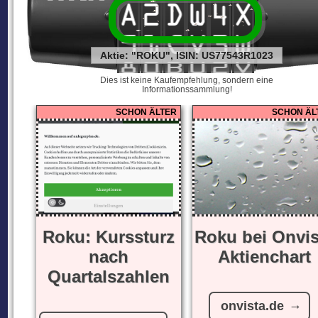
A
2
D
W
4
X
9
1
C
V
3
W
Aktie: "ROKU", ISIN: US77543R1023
8
0
B
U
2
V
Dies ist keine Kaufempfehlung, sondern eine
Informationssammlung!
SCHON ÄLTER
SCHON ÄL
Roku: Kurssturz
Roku bei Onvis
nach
Aktienchart
Quartalszahlen
onvista.de