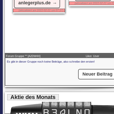
anlegerplus.de
(aktualisiert am 2022-02-21 um 0
(aktualisiert am 2022-02-21 um 07:27)
Forum Gruppe "
" [A2DW4X]
Likes
User
Es gibt in dieser Gruppe noch keine Beiträge, also schreibe den ersten!
Neuer Beitrag
Aktie des Monats
C
4
R
M
O
1
B
3
Q
L
N
0