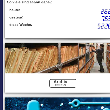
So viele sind schon dabei:
26
heute:
76
gestern:
522
diese Woche:
Archiv
(Kurzzeit-Lift)