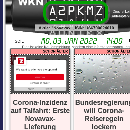
A
2
P
K
M
Z
Dies ist ke
Kaufempfehl
9
1
O
J
L
Y
Aktie: "Novavax", ISIN: US6700024010
8
0
N
I
K
X
Mo, 03. Jan 2022
14:00
seit:
Dies ist keine Kaufempfehlung, sondern eine Informationssammlung
ER
SCHON ÄLTER
SCHON ÄLTE
a-
Corona-Inzidenz
Bundesregierun
auf Talfahrt: Erste
will Corona-
Novavax-
Reiseregeln
Lieferung
lockern