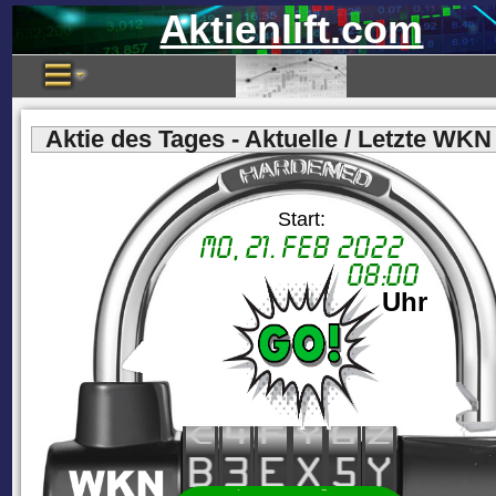
Aktienlift.com
Aktie des Tages - Aktuelle / Letzte WKN
Start:
Mo, 21. Feb 2022
08:00
Uhr
C
4
F
Y
6
Z
B
3
E
X
5
Y