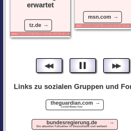
erwartet
-
n -
msn.com
tz.de
:52)
(aktualisiert am 2022-02-23 um 11:3
(aktualisiert am 2022-02-23 um 11:38)
◄
◄
►
►
▌▌
Links zu sozialen Gruppen und Fo
theguardian.com
Covid-News live:
bundesregierung.de
Die aktuellen Fallzahlen in Deutschland und weltweit