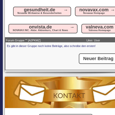
gesundheit.de
novavax.com
Novavax Wirkweise & Besonderheiten
Novavax Hompage
onvista.de
valneva.com
NOVAVAX INC. Aktie: Aktienkurs, Chart & News
Valneva Homepage
Forum Gruppe "
" [A2PKMZ]
Likes
User
Es gibt in dieser Gruppe noch keine Beiträge, also schreibe den ersten!
Neuer Beitrag